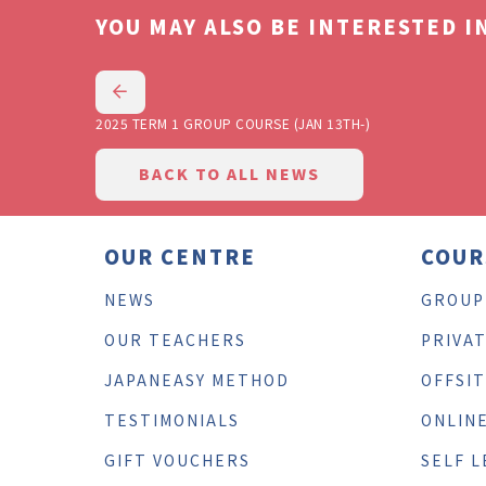
YOU MAY ALSO BE INTERESTED IN
2025 TERM 1 GROUP COURSE (JAN 13TH-)
BACK TO ALL NEWS
OUR CENTRE
COUR
NEWS
GROUP
OUR TEACHERS
PRIVA
JAPANEASY METHOD
OFFSI
TESTIMONIALS
ONLIN
GIFT VOUCHERS
SELF L