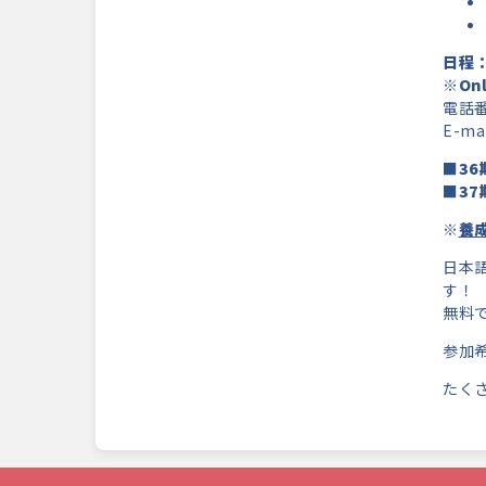
日程：
※On
電話番号
E-mai
■36
■37
※
養
日本
す！
無料
参加
たく