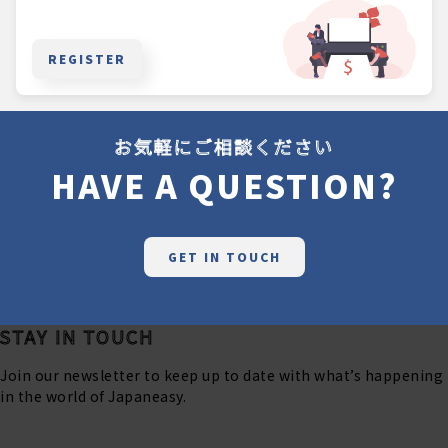
REGISTER
お気軽にご相談ください
HAVE A QUESTION?
GET IN TOUCH
STAY IN TOUCH
Join our newsletter to keep up to date with what’s happening
in the world of Japaneasy.