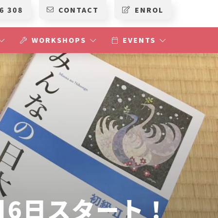
6 308
CONTACT
ENROL
WORKSHOPS
EVENTS
月6日スタート！