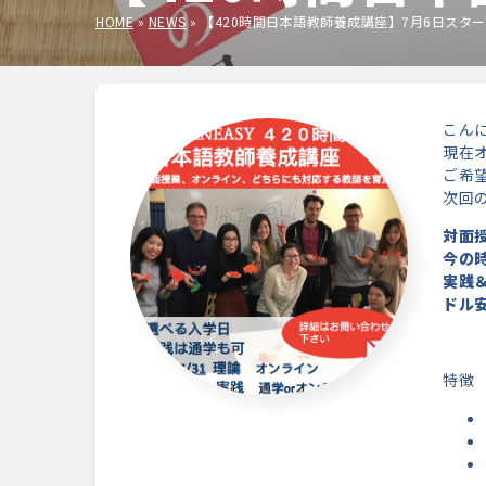
HOME
»
NEWS
»
【420時間日本語教師養成講座】7月6日スタ
こん
現在
ご希
次回
対面
今の
実践
ドル
特徴