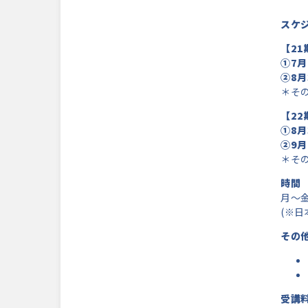
スケ
【21
①7
月
②8
月
＊そ
【22
①8
月
②9
月
＊そ
時間
月～金 9
(※日本
その
受講