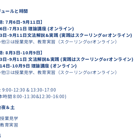
ジュールと時間
期: 7月6日-9月11日】
6
日
-7
月
31
日
理論講座 (オンライン)
3
日
-9
月11日
文法解説
&
実践 (実践はスクーリングorオンライン)
の他②は授業見学、教育実習（スクーリングorオンライン）
期: 8月3日-10月9日】
3
日
-9
月11
日
文法解説
&
実践 (実践はスクーリングorオンライン)
14
日
-10
月9日 理論講座 (オンライン)
の他②は授業見学、教育実習（スクーリングorオンライン）
:00-12:30 & 13:30-17:00
時間 8:00-11:30&12:30-16:00)
他夜＆土
授業見学
教育実習
料